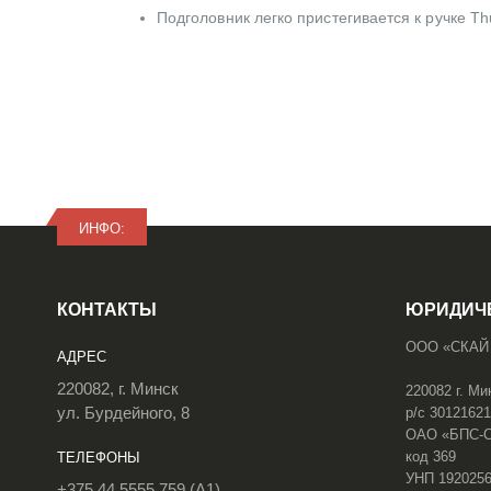
Подголовник легко пристегивается к ручке Thu
ИНФО:
КОНТАКТЫ
ЮРИДИЧ
ООО «СКАЙ
АДРЕС
220082, г. Минск
220082 г. Ми
ул. Бурдейного, 8
р/с 3012162
ОАО «БПС-Сб
код 369
ТЕЛЕФОНЫ
УНП 192025
+375 44 5555 759 (A1)