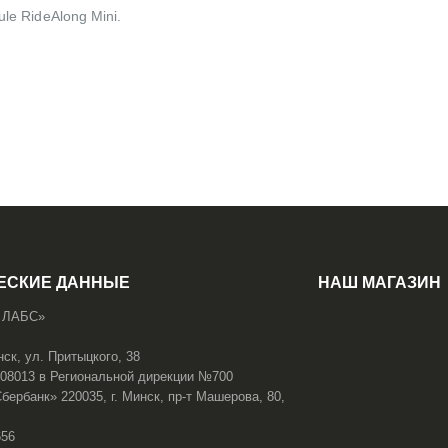
le RideAlong Mini.
ЕСКИЕ ДАННЫЕ
НАШ МАГАЗИН
 ЛАБС»
нск, ул. Притыцкого, 38
108013 в Региональной дирекции №700
ербанк» 220035, г. Минск, пр-т Машерова, 80,
656