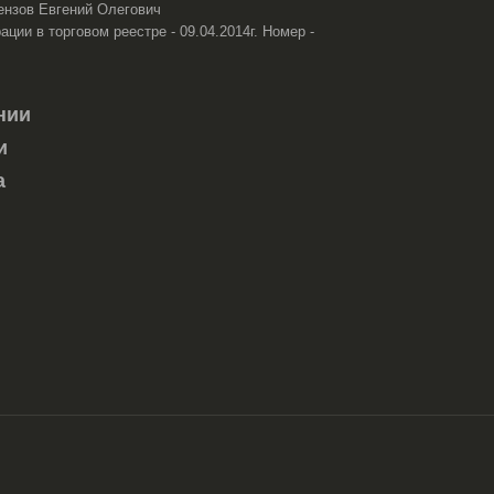
ензов Евгений Олегович
ации в торговом реестре - 09.04.2014г. Номер -
нии
и
а