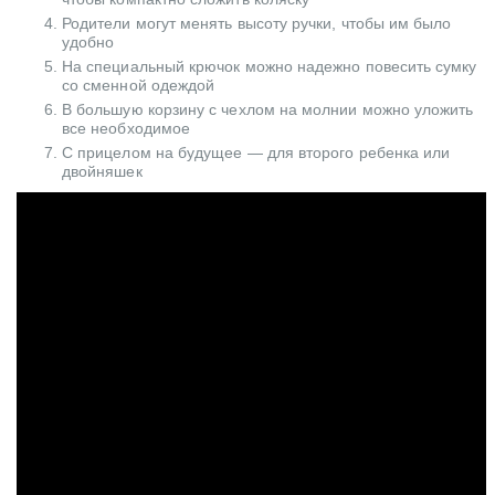
Родители могут менять высоту ручки, чтобы им было
удобно
На специальный крючок можно надежно повесить сумку
со сменной одеждой
В большую корзину с чехлом на молнии можно уложить
все необходимое
С прицелом на будущее — для второго ребенка или
двойняшек