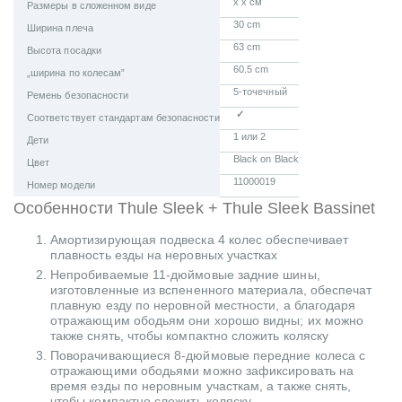
x x см
Размеры в сложенном виде
30 cm
Ширина плеча
63 cm
Высота посадки
60.5 cm
„ширина по колесам”
5-точечный
Ремень безопасности
✓
Соответствует стандартам безопасности
1 или 2
Дети
Black on Black
Цвет
11000019
Номер модели
Особенности Thule Sleek + Thule Sleek Bassinet
Амортизирующая подвеска 4 колес обеспечивает
плавность езды на неровных участках
Непробиваемые 11-дюймовые задние шины,
изготовленные из вспененного материала, обеспечат
плавную езду по неровной местности, а благодаря
отражающим ободьям они хорошо видны; их можно
также снять, чтобы компактно сложить коляску
Поворачивающиеся 8-дюймовые передние колеса с
отражающими ободьями можно зафиксировать на
время езды по неровным участкам, а также снять,
чтобы компактно сложить коляску