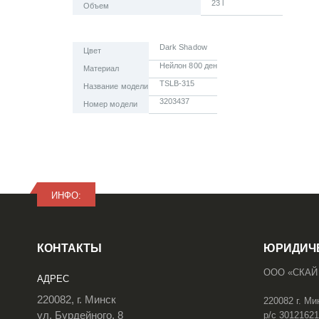
23 l
Объем
Dark Shadow
Цвет
Нейлон 800 ден
Материал
TSLB-315
Название модели
3203437
Номер модели
ИНФО:
КОНТАКТЫ
ЮРИДИЧ
ООО «СКАЙ
АДРЕС
220082, г. Минск
220082 г. Ми
ул. Бурдейного, 8
р/с 3012162