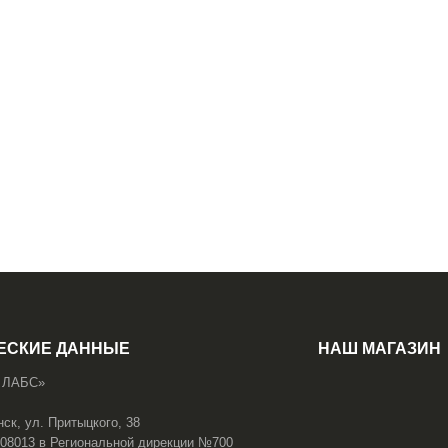
ЕСКИЕ ДАННЫЕ
НАШ МАГАЗИН
 ЛАБС»
нск, ул. Притыцкого, 38
108013 в Региональной дирекции №700