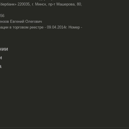
ербанк» 220035, г. Минск, пр-т Машерова, 80,
656
ензов Евгений Олегович
ации в торговом реестре - 09.04.2014г. Номер -
нии
и
а