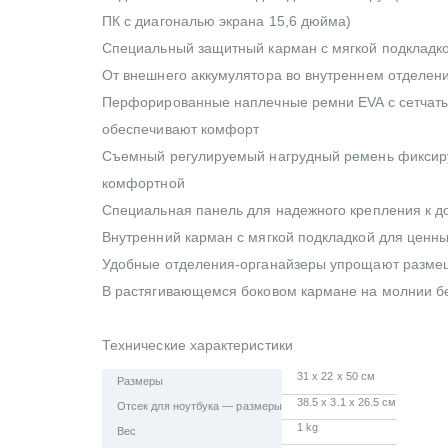
ПК с диагональю экрана 15,6 дюйма)
Специальный защитный карман с мягкой подкладк
От внешнего аккумулятора во внутреннем отделени
Перфорированные наплечные ремни EVA с сетчаты
обеспечивают комфорт
Съемный регулируемый нагрудный ремень фиксиру
комфортной
Специальная панель для надежного крепления к д
Внутренний карман с мягкой подкладкой для ценн
Удобные отделения-органайзеры упрощают разме
В растягивающемся боковом кармане на молнии б
Технические характеристики
31 x 22 x 50 см
Размеры
38.5 x 3.1 x 26.5 см
Отсек для ноутбука — размеры
1 kg
Вес