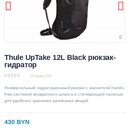
Thule UpTake 12L Black рюкзак-
гидратор
Отзывы (0)
Универсальный гидратационный рюкзак с магнитной hands-
free системой возвратного шланга и стягивающей панелью
для удобного хранения различных вещей.
430 BYN