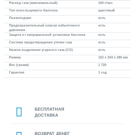
Расход газа (максимальный)
160 г/час
Тип используемого баллона
цанговый
Пьезоподжиг
есть
Предохранительный клапан избыточного
есть
давления
Защита от неправильной установки баллона
есть
Система предотвращения утечки газа
есть
Низкое выделение угарного газа (СО)
есть
Размер
102 х 340 х 280 мм
Вес (грамм)
1 720
Гарантия
1 год
БЕСПЛАТНАЯ
ДОСТАВКА
ВОЗВРАТ ДЕНЕГ