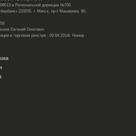
108013 в Региональной дирекции №700
ербанк» 220035, г. Минск, пр-т Машерова, 80,
656
ензов Евгений Олегович
ации в торговом реестре - 09.04.2014г. Номер -
нии
и
а