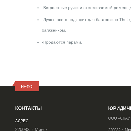
-Встроенные ручки и отстегиваемый ремень 
-Лучше всего подходит для багажников Thul
багажником.
-Продаются парами.
ИНФО:
КОНТАКТЫ
ЮРИДИЧ
ООО «СКАЙ
АДРЕС
220082, г. Минск
220082 г. Ми