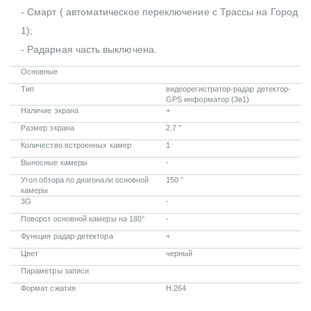
- Смарт ( автоматическое переключение с Трассы на Город
1);
- Радарная часть выключена.
Основные
Тип
видеорегистратор-радар детектор-
GPS информатор (3в1)
Наличие экрана
+
Размер экрана
2.7 ''
Количество встроенных камер
1
Выносные камеры
-
Угол обзора по диагонали основной
150 °
камеры
3G
-
Поворот основной камеры на 180°
-
Функция радар-детектора
+
Цвет
черный
Параметры записи
Формат сжатия
H.264