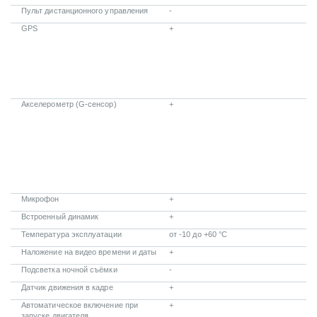
Пульт дистанционного управления
-
GPS
+
Акселерометр (G-сенсор)
+
Микрофон
+
Встроенный динамик
+
Температура эксплуатации
от -10 до +60 °С
Наложение на видео времени и даты
+
Подсветка ночной съёмки
-
Датчик движения в кадре
+
Автоматическое включение при
+
запуске двигателя