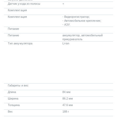
Датчик ухода из полосы
+
Комплектация
Комплектация
- Видеорегистратор;
- Автомобильное крепление;
- АЗУ.
Питание
Питание
аккумулятор, автомобильный
прикуриватель
Тип аккумулятора
Li-ion
Габариты и вес
Длина
84 мм
Ширина
86.2 мм
Толщина
47.6 мм
Вес
188 г