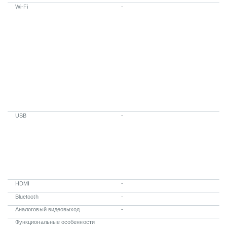
Wi-Fi
-
USB
-
HDMI
-
Bluetooth
-
Аналоговый видеовыход
-
Функциональные особенности