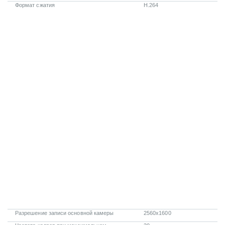
Формат сжатия
H.264
Разрешение записи основной камеры
2560x1600