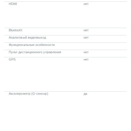
HDMI
нет
Bluetooth
нет
Аналоговый видеовыход
нет
Функциональные особенности
Пульт дистанционного управления
нет
GPS
нет
Акселерометр (G-сенсор)
да