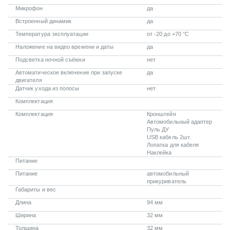
Микрофон
да
Встроенный динамик
да
Температура эксплуатации
от -20 до +70 °С
Наложение на видео времени и даты
да
Подсветка ночной съёмки
нет
Автоматическое включение при запуске
да
двигателя
Датчик ухода из полосы
нет
Комплектация
Комплектация
Кронштейн
Автомобильный адаптер
Пуль ДУ
USB кабель 2шт.
Лопатка для кабеля
Наклейка
Питание
Питание
автомобильный
прикуриватель
Габариты и вес
Длина
94 мм
Ширина
32 мм
Толщина
32 мм