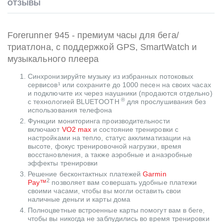
ОТЗЫВЫ
Forerunner 945 - премиум часы для бега/
триатлона, с поддержкой GPS, SmartWatch и
музыкального плеера
Синхронизируйте музыку из избранных потоковых
сервисов¹ или сохраните до 1000 песен на своих часах
и подключите их через наушники (продаются отдельно)
®
с технологией BLUETOOTH
для прослушивания без
использования телефона
Функции мониторинга производительности
включают
VO2 max
и состояние тренировки с
настройками на тепло, статус акклиматизации на
высоте, фокус тренировочной нагрузки, время
восстановления, а также аэробные и анаэробные
эффекты тренировки
Решение бесконтактных платежей
Garmin
2
Pay™
позволяет вам совершать удобные платежи
своими часами, чтобы вы могли оставить свои
наличные деньги и карты дома
Полноцветные встроенные карты помогут вам в беге,
чтобы вы никогда не заблудились во время тренировки