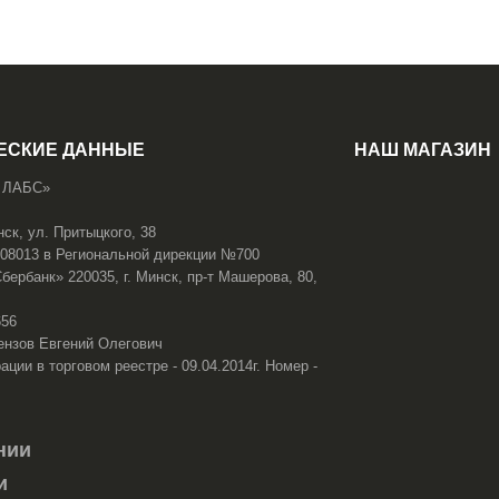
ЕСКИЕ ДАННЫЕ
НАШ МАГАЗИН
 ЛАБС»
нск, ул. Притыцкого, 38
108013 в Региональной дирекции №700
ербанк» 220035, г. Минск, пр-т Машерова, 80,
656
ензов Евгений Олегович
ации в торговом реестре - 09.04.2014г. Номер -
нии
и