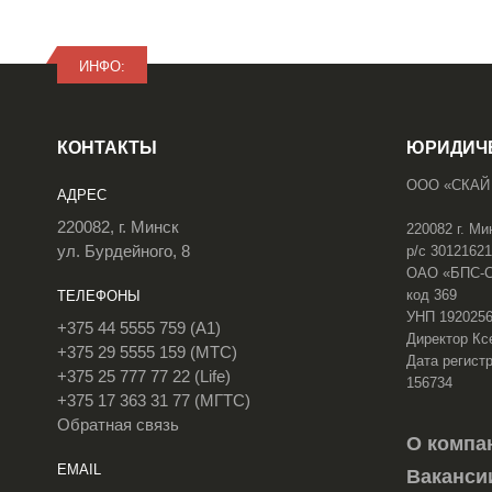
ИНФО:
КОНТАКТЫ
ЮРИДИЧ
ООО «СКАЙ
АДРЕС
220082, г. Минск
220082 г. Ми
ул. Бурдейного, 8
р/с 3012162
ОАО «БПС-Сб
код 369
ТЕЛЕФОНЫ
УНП 192025
+375 44 5555 759 (A1)
Директор Кс
+375 29 5555 159 (МТС)
Дата регистр
+375 25 777 77 22 (Life)
156734
+375 17 363 31 77 (МГТС)
Обратная связь
О компа
EMAIL
Ваканси