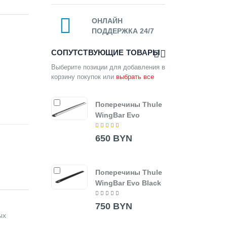
ОНЛАЙН
ПОДДЕРЖКА 24/7
СОПУТСТВУЮЩИЕ ТОВАРЫ
Выберите позиции для добавления в
корзину покупок или
выбрать все
Поперечины Thule
Thul
WingBar Evo
7205
650 BYN
850
Поперечины Thule
Попе
WingBar Evo Black
Wing
750 BYN
330
ых