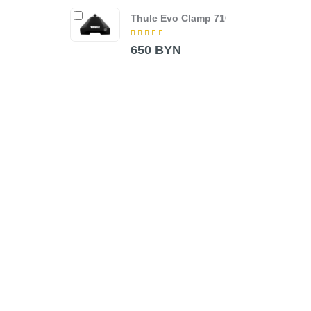
Thule Evo Clamp 7105
Попе
Wing
Blac
650 BYN
380