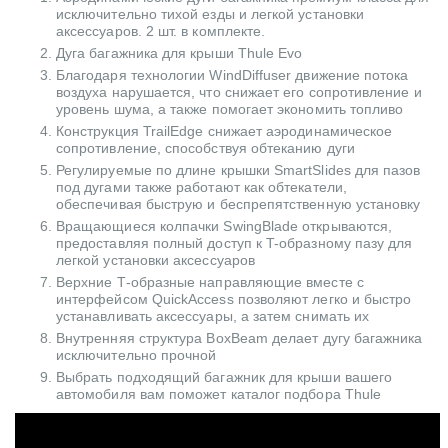
исключительно тихой езды и легкой установки
аксессуаров. 2 шт. в комплекте.
Дуга багажника для крыши Thule Evo
Благодаря технологии WindDiffuser движение потока
воздуха нарушается, что снижает его сопротивление и
уровень шума, а также помогает экономить топливо
Конструкция TrailEdge снижает аэродинамическое
сопротивление, способствуя обтеканию дуги
Регулируемые по длине крышки SmartSlides для пазов
под дугами также работают как обтекатели,
обеспечивая быструю и беспрепятственную установку
Вращающиеся колпачки SwingBlade открываются,
предоставляя полный доступ к T-образному пазу для
легкой установки аксессуаров
Верхние Т-образные направляющие вместе с
интерфейсом QuickAccess позволяют легко и быстро
устанавливать аксессуары, а затем снимать их
Внутренняя структура BoxBeam делает дугу багажника
исключительно прочной
Выбрать подходящий багажник для крыши вашего
автомобиля вам поможет каталог подбора Thule