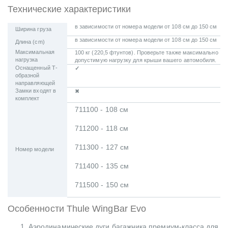
Технические характеристики
в зависимости от номера модели от 108 см до 150 см
Ширина груза
в зависимости от номера модели от 108 см до 150 см
Длина (cm)
Максимальная
100 кг (220,5 фтунтов). Проверьте также максимально
нагрузка
допустимую нагрузку для крыши вашего автомобиля.
Оснащенный Т-
✓
образной
направляющей
Замки входят в
✖
комплект
711100 - 108 cм
711200 - 118 cм
711300 - 127 cм
Номер модели
711400 - 135 cм
711500 - 150 cм
Особенности Thule WingBar Evo
Аэродинамические дуги багажника премиум-класса для