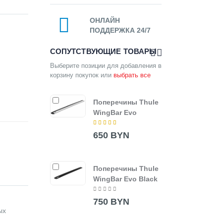
ОНЛАЙН
ПОДДЕРЖКА 24/7
СОПУТСТВУЮЩИЕ ТОВАРЫ
Выберите позиции для добавления в
корзину покупок или
выбрать все
Поперечины Thule
Thul
WingBar Evo
7205
650 BYN
850
Поперечины Thule
Попе
WingBar Evo Black
Wing
750 BYN
330
ых