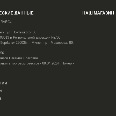
ЕСКИЕ ДАННЫЕ
НАШ МАГАЗИН
 ЛАБС»
нск, ул. Притыцкого, 38
108013 в Региональной дирекции №700
ербанк» 220035, г. Минск, пр-т Машерова, 80,
656
ензов Евгений Олегович
ации в торговом реестре - 09.04.2014г. Номер -
нии
и
а