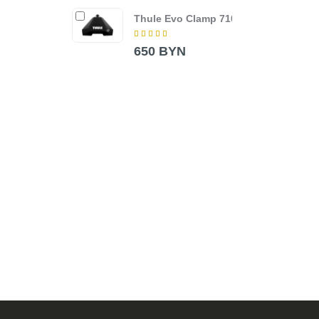
Thule Evo Clamp 7105
Попе
Wing
Blac
650 BYN
380