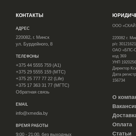
КОНТАКТЫ
ЮРИДИЧ
ООО «СКАЙ
АДРЕС
220082, г. Минск
220082 г. Ми
ул. Бурдейного, 8
р/с 3012162
ОАО «БПС-Сб
код 369
ТЕЛЕФОНЫ
УНП 192025
+375 44 5555 759 (A1)
Директор Кс
+375 29 5555 159 (МТС)
Дата регистр
+375 25 777 77 22 (Life)
156734
+375 17 363 31 77 (МГТС)
Обратная связь
О компа
EMAIL
Ваканси
info@xmedia.by
Доставк
Оплата
ВРЕМЯ РАБОТЫ
Статьи
9:00 - 21:00, без выходных