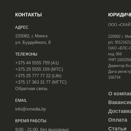
КОНТАКТЫ
ЮРИДИЧ
ООО «СКАЙ
АДРЕС
220082, г. Минск
220082 г. Ми
ул. Бурдейного, 8
р/с 3012162
ОАО «БПС-Сб
код 369
ТЕЛЕФОНЫ
УНП 192025
+375 44 5555 759 (A1)
Директор Кс
+375 29 5555 159 (МТС)
Дата регистр
+375 25 777 77 22 (Life)
156734
+375 17 363 31 77 (МГТС)
Обратная связь
О компа
EMAIL
Ваканси
info@xmedia.by
Доставк
Оплата
ВРЕМЯ РАБОТЫ
Статьи
9:00 - 21:00, без выходных