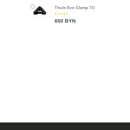
Thule Evo Clamp 7105
Попе
Wing
Blac
650 BYN
380