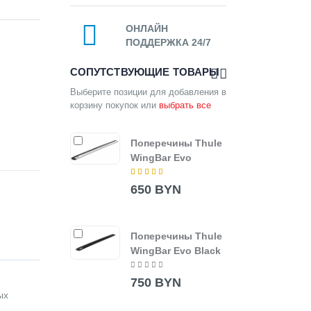
ОНЛАЙН
ПОДДЕРЖКА 24/7
СОПУТСТВУЮЩИЕ ТОВАРЫ
Выберите позиции для добавления в
корзину покупок или
выбрать все
Поперечины Thule
Thul
WingBar Evo
7205
650 BYN
850
Поперечины Thule
Попе
WingBar Evo Black
Wing
750 BYN
330
ых