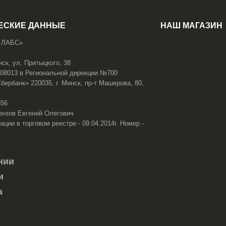
ЕСКИЕ ДАННЫЕ
НАШ МАГАЗИН
 ЛАБС»
нск, ул. Притыцкого, 38
108013 в Региональной дирекции №700
ербанк» 220035, г. Минск, пр-т Машерова, 80,
656
ензов Евгений Олегович
ации в торговом реестре - 09.04.2014г. Номер -
нии
и
а