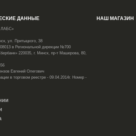
ЕСКИЕ ДАННЫЕ
НАШ МАГАЗИН
 ЛАБС»
нск, ул. Притыцкого, 38
108013 в Региональной дирекции №700
ербанк» 220035, г. Минск, пр-т Машерова, 80,
656
ензов Евгений Олегович
ации в торговом реестре - 09.04.2014г. Номер -
нии
и
а