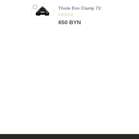
Thule Evo Clamp 7105
Попе
Wing
Blac
650 BYN
380