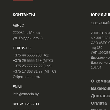
КОНТАКТЫ
ЮРИДИЧ
ООО «СКАЙ
АДРЕС
220082, г. Минск
220082 г. Ми
ул. Бурдейного, 8
р/с 3012162
ОАО «БПС-Сб
код 369
ТЕЛЕФОНЫ
УНП 192025
+375 44 5555 759 (A1)
Директор Кс
+375 29 5555 159 (МТС)
Дата регистр
+375 25 777 77 22 (Life)
156734
+375 17 363 31 77 (МГТС)
Обратная связь
О компа
EMAIL
Ваканси
info@xmedia.by
Доставк
Оплата
ВРЕМЯ РАБОТЫ