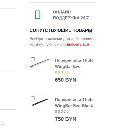
ОНЛАЙН
ПОДДЕРЖКА 24/7
СОПУТСТВУЮЩИЕ ТОВАРЫ
Выберите позиции для добавления в
корзину покупок или
выбрать все
Поперечины Thule
Thul
WingBar Evo
7205
650 BYN
850
Поперечины Thule
Попе
WingBar Evo Black
Wing
750 BYN
330
ых