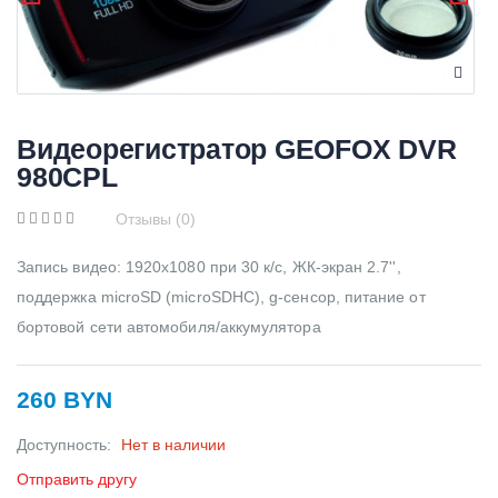
Видеорегистратор GEOFOX DVR
980CPL
Отзывы (0)
Запись видео: 1920x1080 при 30 к/с, ЖК-экран 2.7'',
поддержка microSD (microSDHC), g-сенсор, питание от
бортовой сети автомобиля/аккумулятора
260 BYN
Доступность:
Нет в наличии
Отправить другу