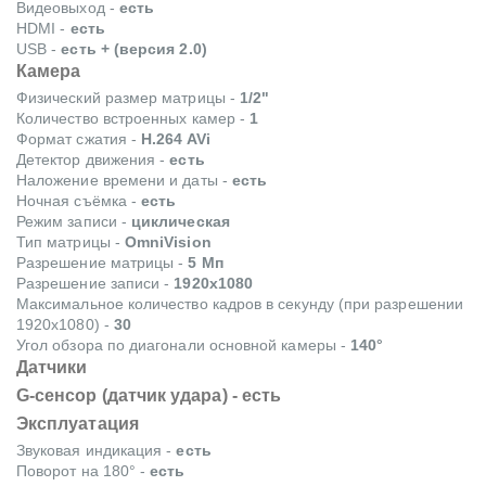
Видеовыход -
есть
HDMI -
есть
USB -
есть + (версия 2.0)
Камера
Физический размер матрицы -
1/2"
Количество встроенных камер -
1
Формат сжатия -
H.264 AVi
Детектор движения -
есть
Наложение времени и даты -
есть
Ночная съёмка -
есть
Режим записи -
циклическая
Тип матрицы -
OmniVision
Разрешение матрицы -
5 Мп
Разрешение записи -
1920x1080
Максимальное количество кадров в секунду (при разрешении
1920x1080) -
30
Угол обзора по диагонали основной камеры -
140°
Датчики
G-сенсор (датчик удара) -
есть
Эксплуатация
Звуковая индикация -
есть
Поворот на 180° -
есть