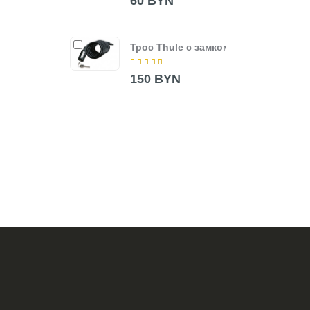
60 BYN
90 
Трос Thule с замком
Адап
Rack
Adap
150 BYN
85 