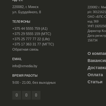
220082, г. Минск
220082 г. Ми
ул. Бурдейного, 8
р/с 3012162
ОАО «БПС-Сб
код 369
ТЕЛЕФОНЫ
УНП 192025
+375 44 5555 759 (A1)
Директор Кс
+375 29 5555 159 (МТС)
Дата регистр
+375 25 777 77 22 (Life)
156734
+375 17 363 31 77 (МГТС)
Обратная связь
О компа
EMAIL
Ваканси
info@xmedia.by
Доставк
Оплата
ВРЕМЯ РАБОТЫ
Статьи
9:00 - 21:00, без выходных