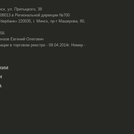
нск, ул. Притыцкого, 38
108013 в Региональной дирекции №700
ербанк» 220035, г. Минск, пр-т Машерова, 80,
656
ензов Евгений Олегович
ации в торговом реестре - 09.04.2014г. Номер -
нии
и
а