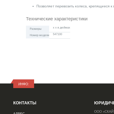
Позволяет перевозить колеса, крепящиеся к
Технические характеристики
x x в дюймах
Размеры
547100
Номер модели
ИНФО:
КОНТАКТЫ
ЮРИДИЧ
ООО «СКАЙ
АДРЕС