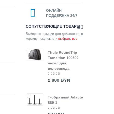
ОНЛАЙН
ПОДДЕРЖКА 24/7
СОПУТСТВУЮЩИЕ ТОВАРЫ
Выберите позиции для добавления в
корзину покупок или
выбрать все
Thule RoundTrip
Адап
Transition 100502
ProR
чехол для
Adap
велосипеда
140
2 800 BYN
Пере
Т-образный Adapter
Carb
889-1
Prot