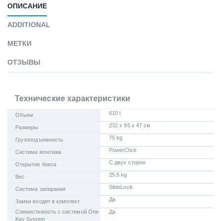
ОПИСАНИЕ
ADDITIONAL
МЕТКИ
ОТЗЫВЫ
Технические характеристики
610 l
Объем
232 x 95 x 47 см
Размеры
75 kg
Грузоподъемность
PowerClick
Система монтажа
С двух сторон
Открытие бокса
25.5 kg
Вес
SlideLock
Система запирания
Да
Замки входят в комплект
Совместимость с системой One
Да
Key System