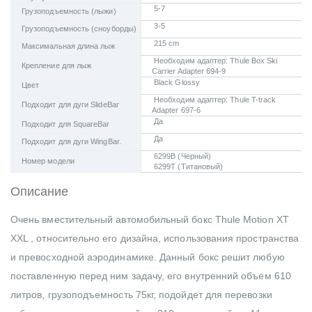
5-7
Грузоподъемность (лыжи)
3-5
Грузоподъемность (сноуборды)
215 cm
Максимальная длина лыж
Необходим адаптер: Thule Box Ski
Крепление для лыж
Carrier Adapter 694-9
Black Glossy
Цвет
Необходим адаптер: Thule T-track
Подходит для дуги SlideBar
Adapter 697-6
Да
Подходит для SquareBar
Да
Подходит для дуги WingBar.
6299B (Черный)
Номер модели
6299Т (Титановый)
Описание
Очень вместительный автомобильный бокс Thule Motion XT
XXL , относительно его дизайна, использования пространства
и превосходной аэродинамике. Данный бокс решит любую
поставленную перед ним задачу, его внутренний объем 610
литров, грузоподъемность 75кг, подойдет для перевозки