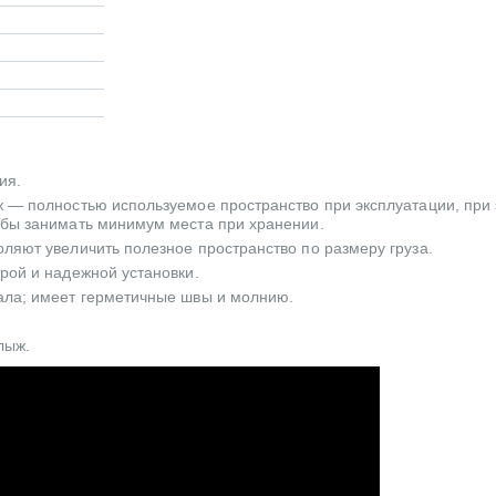
ия.
 — полностью используемое пространство при эксплуатации, при
обы занимать минимум места при хранении.
ляют увеличить полезное пространство по размеру груза.
рой и надежной установки.
ала; имеет герметичные швы и молнию.
лыж.