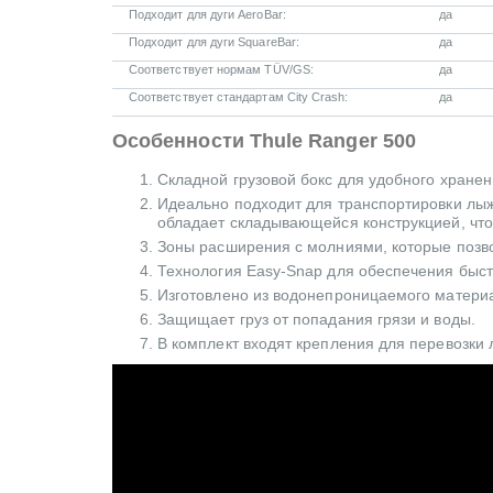
Подходит для дуги AeroBar:
да
Подходит для дуги SquareBar:
да
Соответствует нормам TÜV/GS:
да
Соответствует стандартам City Crash:
да
Особенности Thule Ranger 500
Складной грузовой бокс для удобного хранен
Идеально подходит для транспортировки лыж
обладает складывающейся конструкцией, чт
Зоны расширения с молниями, которые позво
Технология Easy-Snap для обеспечения быст
Изготовлено из водонепроницаемого матери
Защищает груз от попадания грязи и воды.
В комплект входят крепления для перевозки 