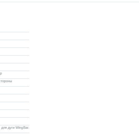
p
стороны
 для дуги WingBar.