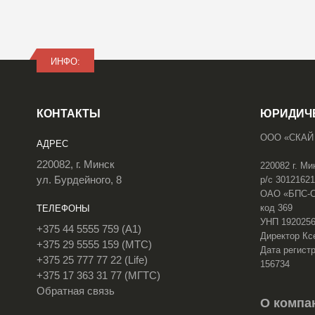
ИНФО:
КОНТАКТЫ
ЮРИДИЧ
ООО «СКАЙ
АДРЕС
220082, г. Минск
220082 г. Ми
ул. Бурдейного, 8
р/с 3012162
ОАО «БПС-Сб
код 369
ТЕЛЕФОНЫ
УНП 192025
+375 44 5555 759 (A1)
Директор Кс
+375 29 5555 159 (МТС)
Дата регистр
+375 25 777 77 22 (Life)
156734
+375 17 363 31 77 (МГТС)
Обратная связь
О компа