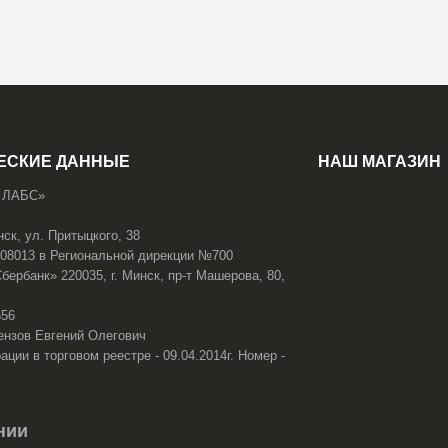
ЕСКИЕ ДАННЫЕ
НАШ МАГАЗИН
 ЛАБС»
нск, ул. Притыцкого, 38
108013 в Региональной дирекции №700
ербанк» 220035, г. Минск, пр-т Машерова, 80,
656
ензов Евгений Олегович
ации в торговом реестре - 09.04.2014г. Номер -
нии