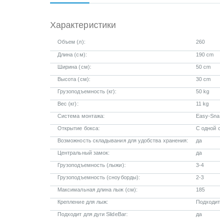
Характеристики
Объем (л):
260
Длина (см):
190 cm
Ширина (см):
50 cm
Высота (см):
30 cm
Грузоподъемность (кг):
50 kg
Вес (кг):
11 kg
Система монтажа:
Easy-Sna
Открытие бокса:
С одной 
Возможность складывания для удобства хранения:
да
Центральный замок:
да
Грузоподъемность (лыжи):
3-4
Грузоподъемность (сноуборды):
2-3
Максимальная длина лыж (см):
185
Крепление для лыж:
Подходит
Подходит для дуги SlideBar:
да