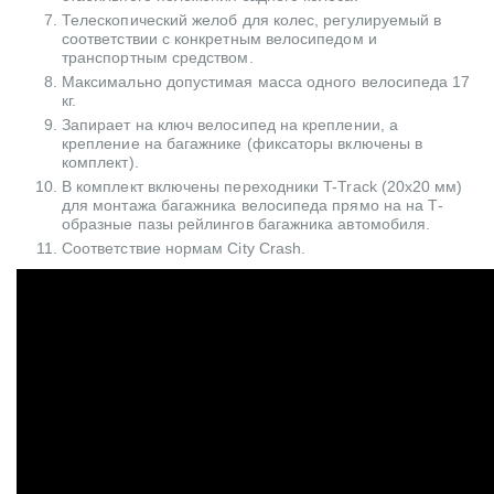
Телескопический желоб для колес, регулируемый в
соответствии с конкретным велосипедом и
транспортным средством.
Максимально допустимая масса одного велосипеда 17
кг.
Запирает на ключ велосипед на креплении, а
крепление на багажнике (фиксаторы включены в
комплект).
В комплект включены переходники T-Track (20x20 мм)
для монтажа багажника велосипеда прямо на на Т-
образные пазы рейлингов багажника автомобиля.
Соответствие нормам City Crash.