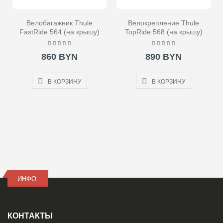
Велобагажник Thule
Велокрепление Thule
FastRide 564 (на крышу)
TopRide 568 (на крышу)
860 BYN
890 BYN
В КОРЗИНУ
В КОРЗИНУ
ИНФО:
КОНТАКТЫ