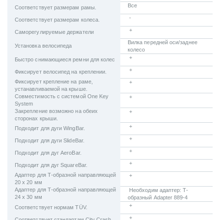
Все
Соответствует размерам рамы.
-
Соответствует размерам колеса.
+
Саморегулируемые держатели
Вилка передней оси/заднее
Установка велосипеда
колесо
+
Быстро снимающиеся ремни для колес
+
Фиксирует велосипед на креплении.
Фиксирует крепление на раме,
+
устанавливаемой на крыше.
Совместимость с системой One Key
+
System
Закрепление возможно на обеих
+
сторонах крыши.
+
Подходит для дуги WingBar.
+
Подходит для дуги SlideBar.
+
Подходит для дуг AeroBar.
+
Подходит для дуг SquareBar.
Адаптер для Т-образной направляющей
+
20 х 20 мм
Адаптер для Т-образной направляющей
Необходим адаптер: Т-
24 х 30 мм
образный Adapter 889-4
+
Соответствует нормам TÜV.
+
Соответствует стандартам City Crash.