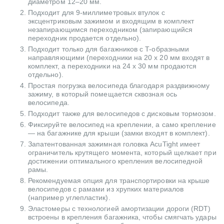
диаметром 12–20 мм.
Подходит для 9-миллиметровых втулок с
эксцентриковым зажимом и входящим в комплект
незапирающимся переходником (запирающийся
переходник продается отдельно).
Подходит только для багажников с T-образными
направляющими (переходники на 20 x 20 мм входят в
комплект, а переходники на 24 x 30 мм продаются
отдельно).
Простая погрузка велосипеда благодаря раздвижному
зажиму, в который помещается сквозная ось
велосипеда.
Подходит также для велосипедов с дисковым тормозом.
Фиксируйте велосипед на креплении, а само крепление
— на багажнике для крыши (замки входят в комплект).
Запатентованная зажимная головка AcuTight имеет
ограничитель крутящего момента, который щелкает при
достижении оптимального крепления велосипедной
рамы.
Рекомендуемая опция для транспортировки на крыше
велосипедов с рамами из хрупких материалов
(например углепластик).
Эластомеры с технологией амортизации дороги (RDT)
встроены в крепления багажника, чтобы смягчать удары