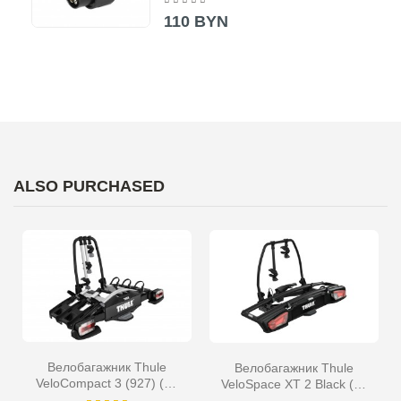
110 BYN
ALSO PURCHASED
Велобагажник Thule
Велобагажник Thule
VeloCompact 3 (927) (на
VeloSpace XT 2 Black (на
фаркоп)
фаркоп)