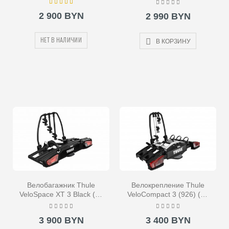
2 900 BYN
2 990 BYN
НЕТ В НАЛИЧИИ
В КОРЗИНУ
Велобагажник Thule
Велокрепление Thule
VeloSpace XT 3 Black (на
VeloCompact 3 (926) (на
фаркоп)
фаркоп)
3 900 BYN
3 400 BYN