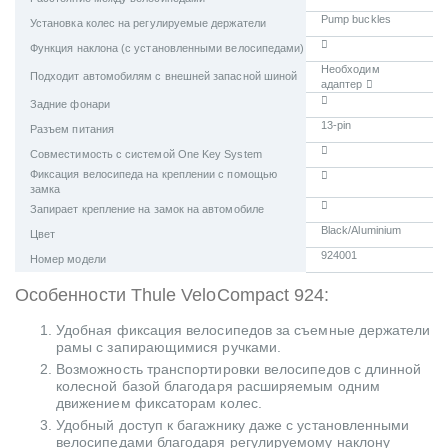
Pump buckles
Установка колес на регулируемые держатели
Функция наклона (с установленными велосипедами)
Необходим
Подходит автомобилям с внешней запасной шиной
адаптер
Задние фонари
13-pin
Разъем питания
Совместимость с системой One Key System
Фиксация велосипеда на креплении с помощью
замка
Запирает крепление на замок на автомобиле
Black/Aluminium
Цвет
924001
Номер модели
Особенности Thule VeloCompact 924:
Удобная фиксация велосипедов за съемные держатели
рамы с запирающимися ручками.
Возможность транспортировки велосипедов с длинной
колесной базой благодаря расширяемым одним
движением фиксаторам колес.
Удобный доступ к багажнику даже с установленными
велосипедами благодаря регулируемому наклону