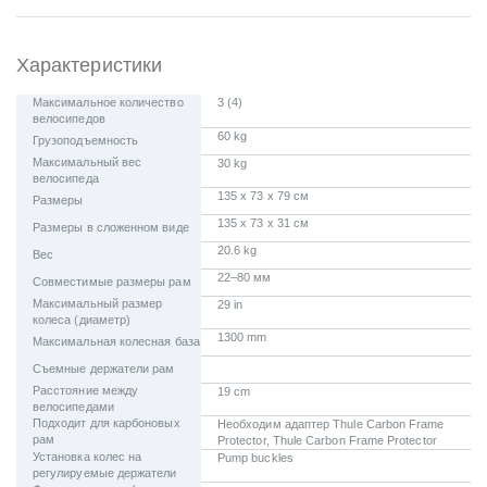
Характеристики
Максимальное количество
3 (4)
велосипедов
60 kg
Грузоподъемность
Максимальный вес
30 kg
велосипеда
135 x 73 x 79 см
Размеры
135 x 73 x 31 см
Размеры в сложенном виде
20.6 kg
Вес
22–80 мм
Совместимые размеры рам
Максимальный размер
29 in
колеса (диаметр)
1300 mm
Максимальная колесная база
Съемные держатели рам
Расстояние между
19 cm
велосипедами
Подходит для карбоновых
Необходим адаптер Thule Carbon Frame
рам
Protector, Thule Carbon Frame Protector
Установка колес на
Pump buckles
регулируемые держатели