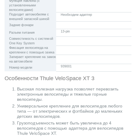
Функция наклона (с
установленными
велосипедами)
Подходит автомобилям с
Необходим адаптер
внешней запасной шиной
Задние фонари
13-pin
Разъем питания
Совместимость с системой
One Key System
Фиксация велосипеда на
креплении с помощью замка
Запирает крепление на замок
на автомобиле
939001
Номер модели
Особенности Thule VeloSpace XT 3
Высокая полезная нагрузка позволяет перевозить
электронные велосипеды и тяжелые горные
велосипеды.
Универсальное крепление для велосипедов любого
типа — от электрических и фэтбайков до маленьких
детских велосипедов.
Грузоподъемность может быть увеличена до 4
велосипедов с помощью адаптера для велосипедов
Thule VeloSpace XT.