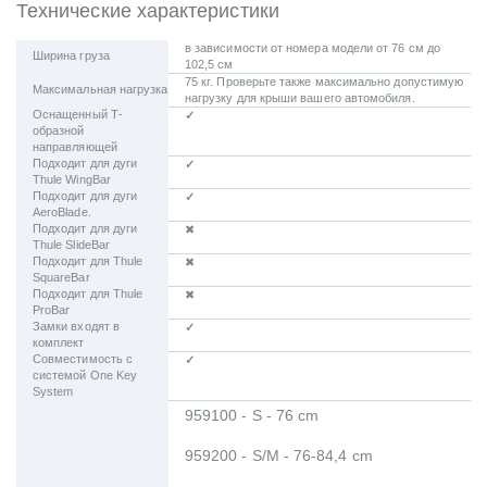
Технические характеристики
в зависимости от номера модели от 76 см до
Ширина груза
102,5 см
75 кг. Проверьте также максимально допустимую
Максимальная нагрузка
нагрузку для крыши вашего автомобиля.
Оснащенный Т-
✓
образной
направляющей
Подходит для дуги
✓
Thule WingBar
Подходит для дуги
✓
AeroBlade.
Подходит для дуги
✖
Thule SlideBar
Подходит для Thule
✖
SquareBar
Подходит для Thule
✖
ProBar
Замки входят в
✓
комплект
Совместимость с
✓
системой One Key
System
959100 - S - 76 cm
959200 - S/M - 76-84,4 cm