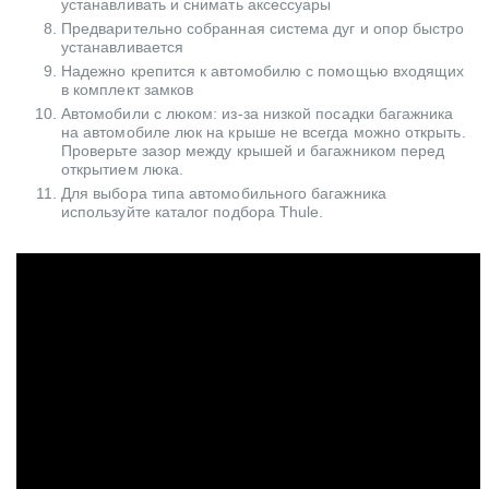
устанавливать и снимать аксессуары
Предварительно собранная система дуг и опор быстро
устанавливается
Надежно крепится к автомобилю с помощью входящих
в комплект замков
Автомобили с люком: из-за низкой посадки багажника
на автомобиле люк на крыше не всегда можно открыть.
Проверьте зазор между крышей и багажником перед
открытием люка.
Для выбора типа автомобильного багажника
используйте каталог подбора Thule.