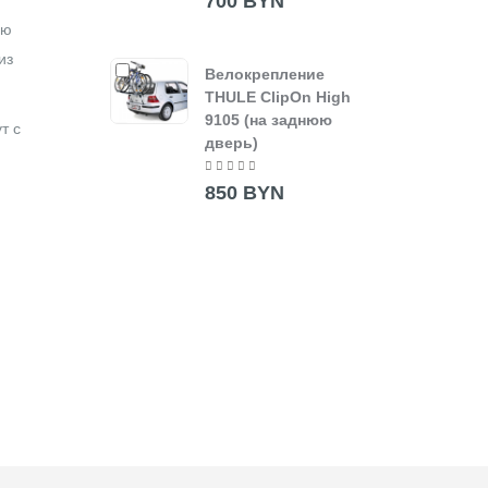
700 BYN
ью
из
Велокрепление
THULE ClipOn High
9105 (на заднюю
т с
дверь)
850 BYN