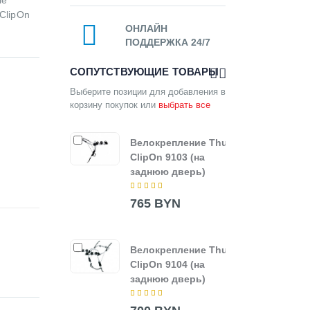
 ClipOn
ОНЛАЙН
ПОДДЕРЖКА 24/7
СОПУТСТВУЮЩИЕ ТОВАРЫ
Выберите позиции для добавления в
корзину покупок или
выбрать все
Велокрепление Thule
Вело
ClipOn 9103 (на
Clip
заднюю дверь)
задн
765 BYN
850
Велокрепление Thule
ClipOn 9104 (на
заднюю дверь)