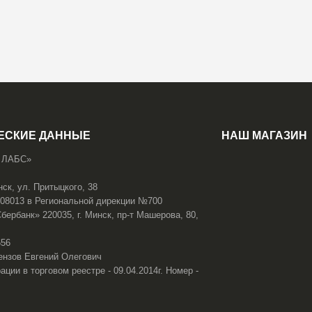
ЕСКИЕ ДАННЫЕ
НАШ МАГАЗИН
 ЛАБС»
нск, ул. Притыцкого, 38
108013 в Региональной дирекции №700
ербанк» 220035, г. Минск, пр-т Машерова, 80,
656
ензов Евгений Олегович
ации в торговом реестре - 09.04.2014г. Номер -