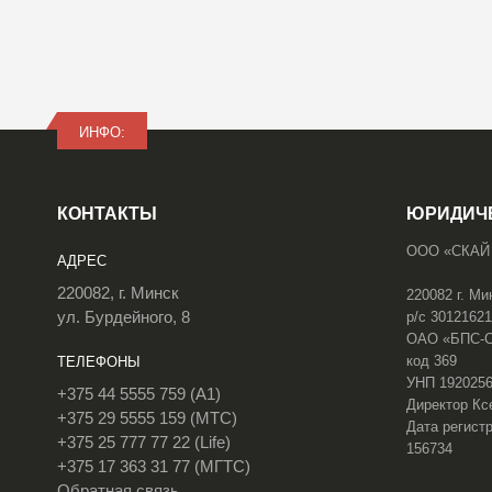
ИНФО:
КОНТАКТЫ
ЮРИДИЧ
ООО «СКАЙ
АДРЕС
220082, г. Минск
220082 г. Ми
ул. Бурдейного, 8
р/с 3012162
ОАО «БПС-Сб
код 369
ТЕЛЕФОНЫ
УНП 192025
+375 44 5555 759 (A1)
Директор Кс
+375 29 5555 159 (МТС)
Дата регистр
+375 25 777 77 22 (Life)
156734
+375 17 363 31 77 (МГТС)
Обратная связь