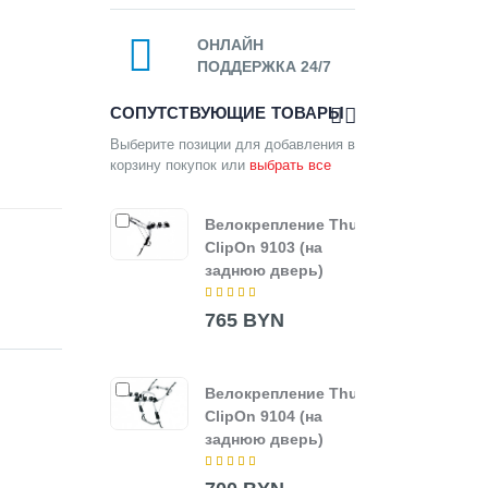
ОНЛАЙН
ПОДДЕРЖКА 24/7
СОПУТСТВУЮЩИЕ ТОВАРЫ
Выберите позиции для добавления в
корзину покупок или
выбрать все
Велокрепление Thule
Вело
ClipOn 9103 (на
Clip
заднюю дверь)
задн
765 BYN
850
Велокрепление Thule
ClipOn 9104 (на
заднюю дверь)