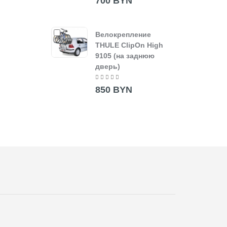
700 BYN
Велокрепление
THULE ClipOn High
9105 (на заднюю
дверь)
850 BYN