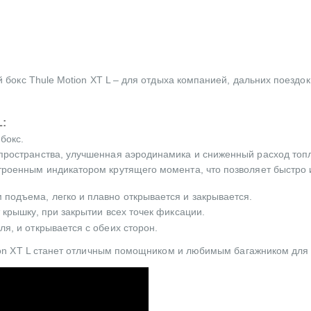
бокс Thule Motion XT L – для отдыха компанией, дальних поездок
L:
бокс.
 пространства, улучшенная аэродинамика и сниженный расход топ
строенным индикатором крутящего момента, что позволяет быстро 
 подъема, легко и плавно открывается и закрывается.
 крышку, при закрытии всех точек фиксации.
ля, и открывается с обеих сторон.
on XT L станет отличным помощником и любимым багажником для 