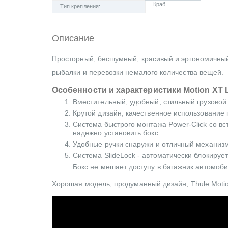
Краб
Тип крепления:
Описание
Просторный, бесшумный, красивый и эргономичный 
рыбалки и перевозки немалого количества вещей.
Особенности и характеристики Motion XT 
Вместительный, удобный, стильный грузовой 
Крутой дизайн, качественное использование
Система быстрого монтажа Power-Click со в
надежно установить бокс.
Удобные ручки снаружи и отличный механизм
Система SlideLock - автоматически блокирует
Бокс не мешает доступу в багажник автомоби
Хорошая модель, продуманный дизайн, Thule Moti