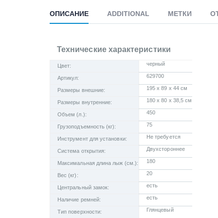
ОПИСАНИЕ
ADDITIONAL
МЕТКИ
О
Технические характеристики
черный
Цвет:
629700
Артикул:
195 x 89 x 44 см
Размеры внешние:
180 x 80 x 38,5 см
Размеры внутренние:
450
Объем (л.):
75
Грузоподъемность (кг):
Не требуется
Инструмент для установки:
Двухстороннее
Система открытия:
180
Максимальная длина лыж (см.):
20
Вес (кг):
есть
Центральный замок:
есть
Наличие ремней:
Глянцевый
Тип поверхности: