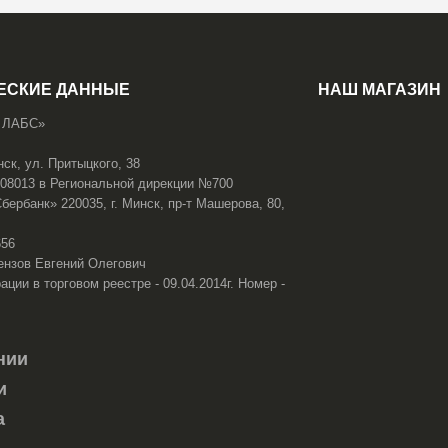
ЕСКИЕ ДАННЫЕ
НАШ МАГАЗИН
 ЛАБС»
нск, ул. Притыцкого, 38
108013 в Региональной дирекции №700
ербанк» 220035, г. Минск, пр-т Машерова, 80,
656
ензов Евгений Олегович
ации в торговом реестре - 09.04.2014г. Номер -
нии
и
а