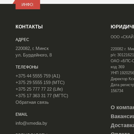
ИНФО:
КОНТАКТЫ
ЮРИДИЧ
ООО «СКАЙ
АДРЕС
220082, г. Минск
220082 г. Ми
ул. Бурдейного, 8
р/с 3012162
ОАО «БПС-Сб
код 369
ТЕЛЕФОНЫ
УНП 192025
+375 44 5555 759 (A1)
Директор Кс
+375 29 5555 159 (МТС)
Дата регистр
+375 25 777 77 22 (Life)
156734
+375 17 363 31 77 (МГТС)
Обратная связь
О компа
EMAIL
Ваканси
info@xmedia.by
Доставк