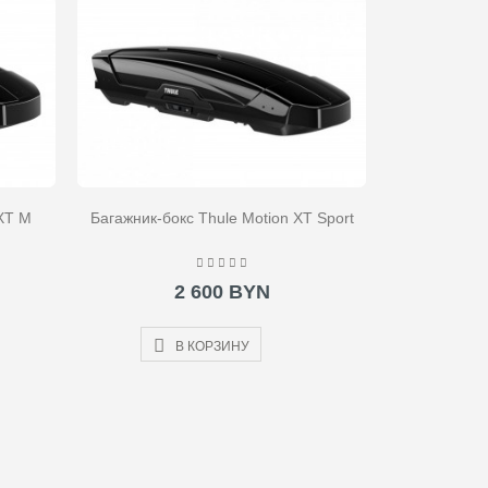
 XT M
Багажник-бокс Thule Motion XT Sport
2 600 BYN
В КОРЗИНУ