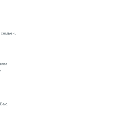
 семьей,
лива.
и
Вас.