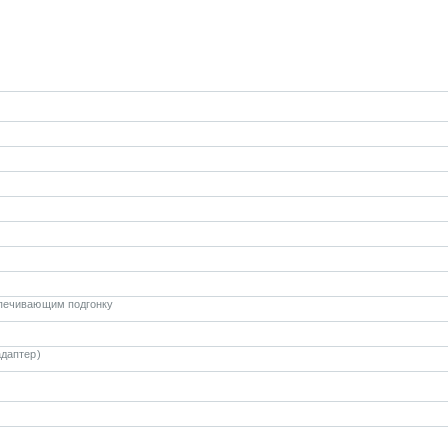
спечивающим подгонку
даптер)