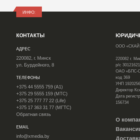
ИНФО:
КОНТАКТЫ
ЮРИДИЧ
ООО «СКАЙ
АДРЕС
220082, г. Минск
220082 г. Ми
ул. Бурдейного, 8
р/с 3012162
ОАО «БПС-Сб
код 369
ТЕЛЕФОНЫ
УНП 192025
+375 44 5555 759 (A1)
Директор Кс
+375 29 5555 159 (МТС)
Дата регистр
+375 25 777 77 22 (Life)
156734
+375 17 363 31 77 (МГТС)
Обратная связь
О компа
EMAIL
Ваканси
info@xmedia.by
Доставк