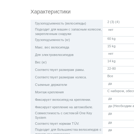
Характеристики
2 (3) (4)
Грузоподъемность (велосипеды)
Подходит для машин с запасным колесом,
нет
закрепленным снаружи
60 kg
Грузоподъемность (кг)
15 kg
Макс. вес велосипеда
нет
Для электровелосипедов
14 kg
Вес (кг)
22-80
Соответствует размерам рамы.
Все
Соответствует размерам колеса.
да
Съемные держатели
С набором, обе
Монтаж крепления
да
Фиксирует велосипед на креплении.
да (Необходим а
Фиксирует крепление на автомобиле.
Совместимость с системой One Key
да
System
да
Соответствует нормам TÜV.
Подходит для большинства велосипедов с
да
дисковыми тормозами.