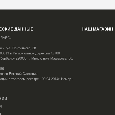
ЕСКИЕ ДАННЫЕ
НАШ МАГАЗИН
 ЛАБС»
нск, ул. Притыцкого, 38
108013 в Региональной дирекции №700
ербанк» 220035, г. Минск, пр-т Машерова, 80,
656
ензов Евгений Олегович
ации в торговом реестре - 09.04.2014г. Номер -
нии
и
а