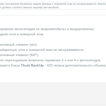
ому положению багажника задние фонари и номерной знак не загораживаются. Компл
c должен соответствовать вашему автомобилю.
перевозки велосипедов на микроавтобусах и внедорожниках.
дние огни и номерной знак.
епежный элемент (кит).
абаритные огни и номерной знак не загораживаются.
репежный элемент (КИТ).
доп.переходником возможна перевозка 3-х или 4-х велосипедов.
зового бокса
Thule BackUp
- 420 литров дополнительного объема